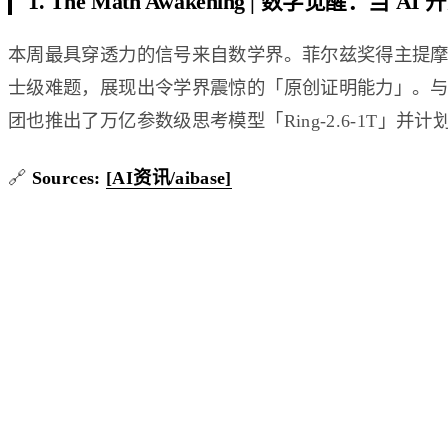
1. The Math Awakening | 数学觉
本周最具穿透力的信号来自数学界。菲尔兹奖得主提摩西·
士级难题，展现出令学界震惊的「原创证明能力」。与此同时
团也推出了万亿参数级思考模型「Ring-2.6-1T」并
🔗
Sources:
[AI资讯/aibase]