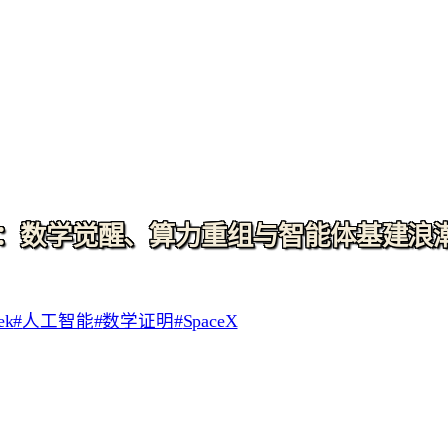
 W19)：数学觉醒、算力重组与智能体基建浪
ek
#
人工智能
#
数学证明
#
SpaceX