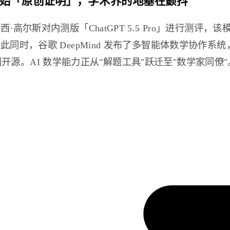
醒：当 AI 开始「原创证明」，学术界的地基在颤抖
高尔斯对内测版「ChatGPT 5.5 Pro」进行测评
，谷歌 DeepMind 发布了多智能体数学协作系统，在「
计划开源。AI 数学能力正从"解题工具"跃迁至"数学家同僚"