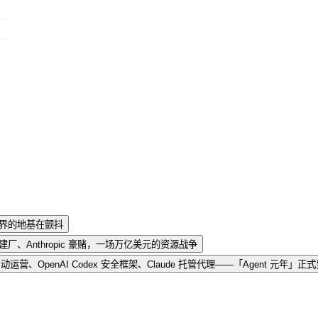
，学术界的地基在颤抖
SpaceX 建厂、Anthropic 豪赌，一场万亿美元的资源战争
ropic 全自动运营、OpenAI Codex 安全框架、Claude 托管代理——「Agent 元年」正