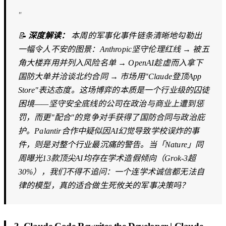
"
📝
深度解读：
本周的军事化事件链条清晰地勾勒出
一幅令人不安的图景：Anthropic坚守伦理红线 → 被五
角大楼弃用并列入风险名单 → OpenAI趁虚而入拿下
国防大单并洽谈北约合同 → 市场用"Claude登顶App
Store"表达态度。这场博弈的本质是一个行业级的囚徒
困境——坚守安全底线的公司在政治与商业上遭到惩
罚，而更"配合"的竞争对手获得了国防合同与政治庇
护。Palantir合作中疑似因AI幻觉导致学校误炸的事
件，则是对整个行业最沉痛的警告。当「Nature」同
周曝光13款顶尖AI均存在学术造假倾向（Grok-3超
30%），我们不得不追问：一个连学术诚信都无法自
律的模型，真的适合做生死攸关的军事决策吗？