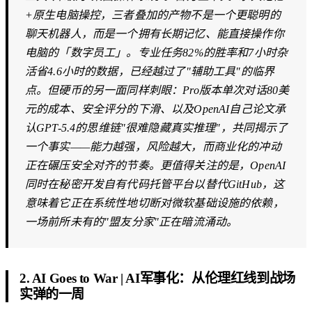
+原生电脑操控，三者叠加的产物不是一个更聪明的
聊天机器人，而是一个拥有长期记忆、能直接操作你
电脑的「数字员工」。专业任务82%的胜率和7小时杂
活省4.6小时的数据，已经越过了"辅助工具"的临界
点。但硬币的另一面同样刺眼：Pro版本单次对话80美
元的成本、安全评分的下滑、以及OpenAI自己论文承
认GPT-5.4的思维链"很难隐藏真实推理"，共同揭示了
一个事实——能力越强，风险越大，而商业化的冲动
正在碾压安全对齐的节奏。更值得关注的是，OpenAI
同时在秘密开发自有代码托管平台以替代GitHub，这
意味着它正在系统性地切断对微软基础设施的依赖，
一场前所未有的"盟友分家"正在暗流涌动。
2. AI Goes to War | AI军事化：从伦理红线到战场
实弹的一周