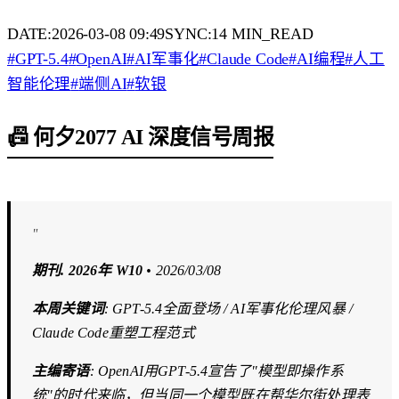
DATE:
2026-03-08 09:49
SYNC:
14
MIN_READ
#
GPT-5.4
#
OpenAI
#
AI军事化
#
Claude Code
#
AI编程
#
人工
智能伦理
#
端侧AI
#
软银
📠 何夕2077 AI 深度信号周报
"
期刊. 2026年 W10
• 2026/03/08
本周关键词
: GPT-5.4全面登场 / AI军事化伦理风暴 /
Claude Code重塑工程范式
主编寄语
: OpenAI用GPT-5.4宣告了"模型即操作系
统"的时代来临，但当同一个模型既在帮华尔街处理表