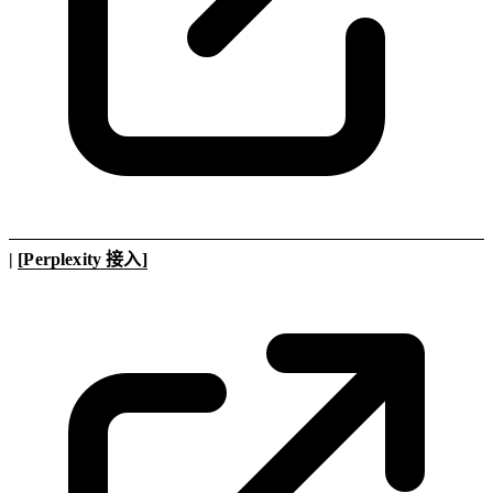
|
[Perplexity 接入]