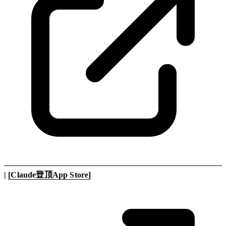
|
[Claude登顶App Store]