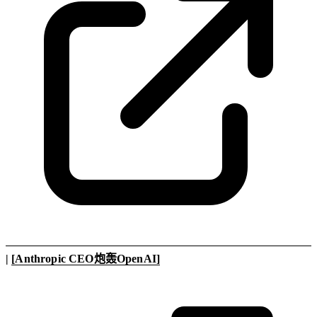
|
[Anthropic CEO炮轰OpenAI]