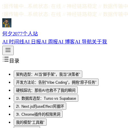
输中...
系统状态: 在线 // 神经链路稳定 // 数据传输中...
输中...
系统状态: 在线 // 神经链路稳定 // 数据传输中...
何夕2077个人站
AI 时间线
AI 日报
AI 周报
AI 博客
AI 导航
关于我
目录
架构选型：AI当“脚手架”，我当“决策者”
开发方法论：告别“Vibe Coding”，拥抱“原子任务”
硬核踩坑：那些AI也救不了我的瞬间
1\. 数据库选型：Turso vs Supabase
2\. Next.js的useEffect死循环
3\. Chrome插件的权限黑洞
我的模型“工具箱”